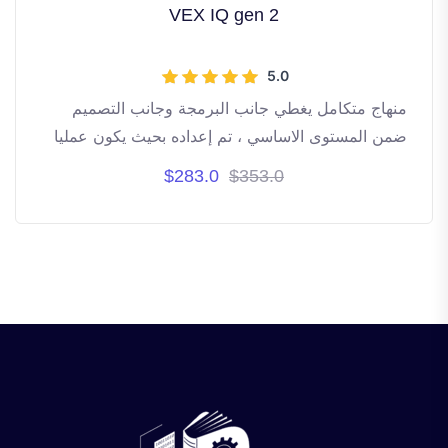
VEX IQ gen 2
5.0
منهاج متكامل يغطي جانب البرمجة وجانب التصميم
ضمن المستوى الاساسي ، تم إعداده بحيث يكون عمليا
تطبيقيا ، مع اكثر من 175 صفحة ، يغطي على الاقل 60
$283.0
$353.0
ساعة تدريبية "ما يقارب سنتين دراسيتين"