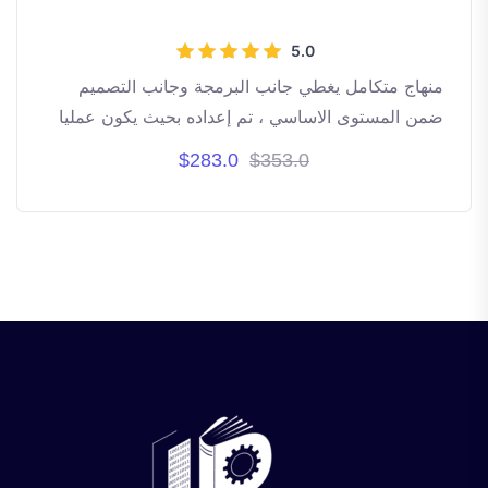
5.0
منهاج متكامل يغطي جانب البرمجة وجانب التصميم
ضمن المستوى الاساسي ، تم إعداده بحيث يكون عمليا
تطبيقيا ، مع اكثر من 175 صفحة ، يغطي على الاقل 60
$283.0
$353.0
ساعة تدريبية "ما يقارب سنتين دراسيتين"