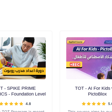
T - SPIKE PRIME
TOT - AI For Kids 
S - Foundation Level
PictoBlox
4.8
5.
 a TOT Program is meant
This course aims to qua