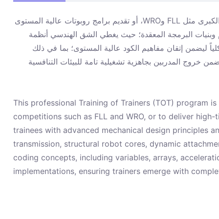
صُمم هذا البرنامج التدريبي الاحترافي (TOT) خصيصاً للمعلمين والمدربين الراغبين في قيادة وتوجيه وإعداد الفرق للمنافسات العالمية الكبرى مثل FLL وWRO، أو تقديم برامج روبوتات عالية المستوى
متوافقة مع إطار عمل STEM مجة المعقدة؛ حيث يغطي الشق الهندسي أنظمة
كلياً ليضمن إتقان مفاهيم الكود عالية المستوى؛ بما في ذلك
المتغيرات، المصفوفات، خوارزميات التسارع، ومتحكمات P وPD.  تامة للبيئات التنافسية
This professional Training of Trainers (TOT) program i
competitions such as FLL and WRO, or to deliver high
trainees with advanced mechanical design principles an
transmission, structural robot cores, dynamic attachmen
coding concepts, including variables, arrays, accelerat
implementations, ensuring trainers emerge with comple