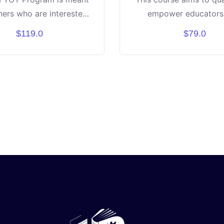
iners who are interested
empower educators
ching and training the
artificial intelligence p
$119.0
$79.0
ng-edge LEGO Robotics
and programming co
tform (SPIKE PRIME)
through "PictoBlox" pl
enabling them to teach 
and youth in a simpli
interactive, and engag