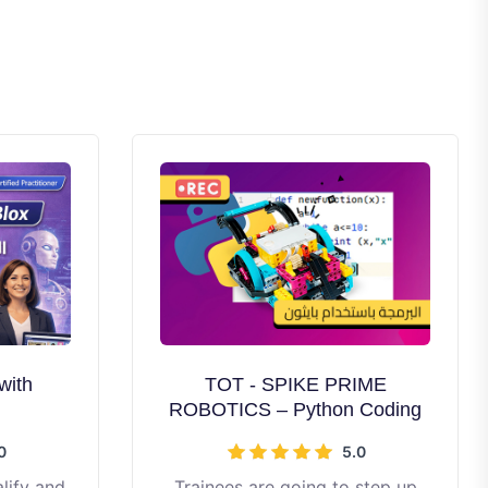
with
TOT - SPIKE PRIME
ROBOTICS – Python Coding
0
5.0
lify and
Trainees are going to step up