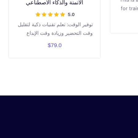
الأتمتة والذكاء الاصطناعي
for tra
5.0
in tea
توفير الوقت: تعلم تقنيات ذكية لتقليل
cutti
وقت التحضير وزيادة وقت الإبداع
pla
تفاعل حقيقي: طرق مجربة لجذب
$79.0
انتباه الطلاب من الدقيقة الأولى وحتى
نهاية الحصة أدوات رقمية: استعراض
لأهم المنصات التي يحتاجها المعلم في
عام 2026 وصول دائم: سيتم
تسجيل الدورة بجودة عالية، شاهدها
في أي وقت ومن أي جهاز