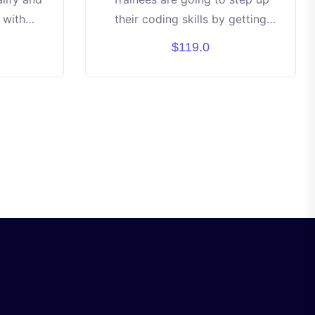
 with
their coding skills by getting
rinciples
specialized hands-on training
$119.0
ncepts
based on python language to
atform,
program spike robots
children
fied,
ing way.