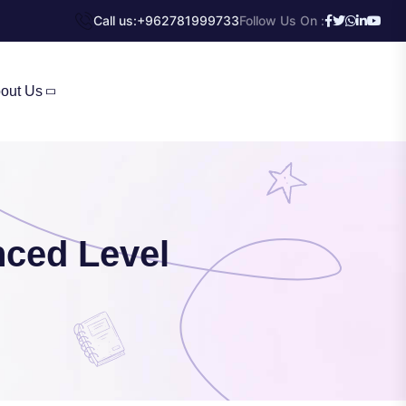
Call us:
+962781999733
Follow Us On :
out Us
ced Level